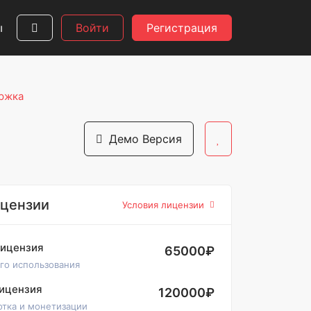
ы
Войти
Регистрация
ржка
Демо Версия
ицензии
Условия лицензии
лицензия
65000₽
го использования
ицензия
120000₽
отка и монетизации