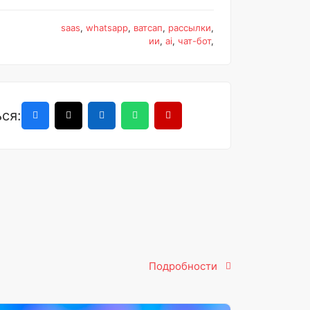
saas
,
whatsapp
,
ватсап
,
рассылки
,
ии
,
ai
,
чат-бот
,
ся:
Подробности