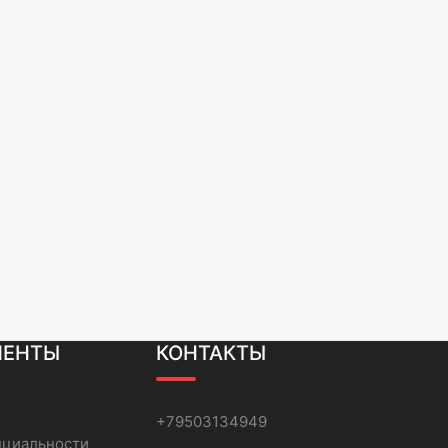
МЕНТЫ
КОНТАКТЫ
+79503134949
нциальности