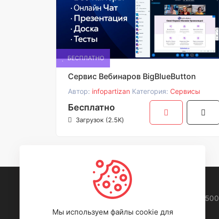
БЕСПЛАТНО
Сервис Вебинаров BigBlueButton
Автор:
infopartizan
Категория:
Сервисы
Бесплатно
Загрузок (2.5K)
ИП Быков Олег Олегович, ОГРНИП 324450
ИНН 452402606888
Мы используем файлы cookie для