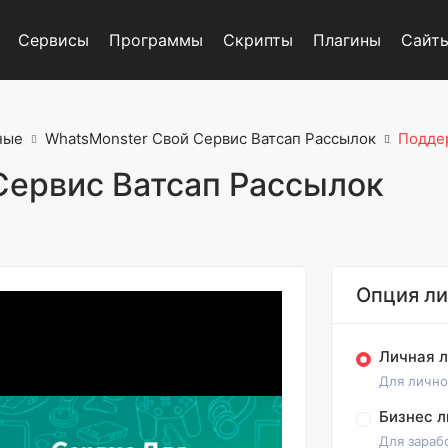
Сервисы
Программы
Скрипты
Плагины
Сайт
ные
WhatsMonster Свой Сервис Ватсап Рассылок
Подде
Сервис Ватсап Рассылок
Опция л
Личная 
Для лично
Бизнес л
Для зараб