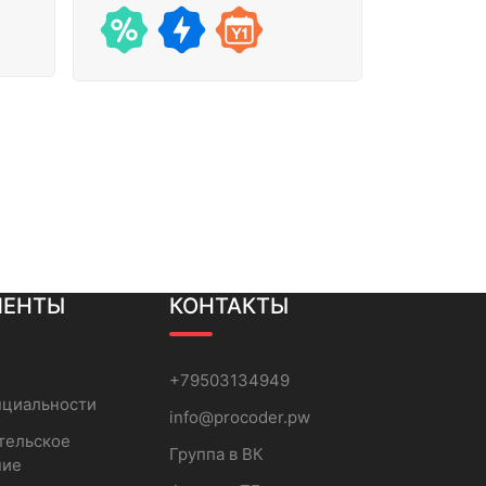
МЕНТЫ
КОНТАКТЫ
+79503134949
нциальности
info@procoder.pw
тельское
Группа в ВК
ние