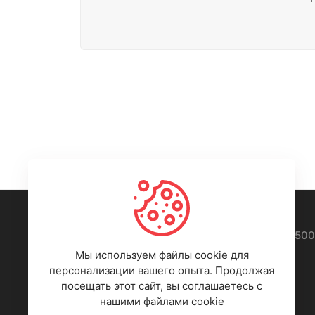
ИП Быков Олег Олегович, ОГРНИП 324450
ИНН 452402606888
Мы используем файлы cookie для
персонализации вашего опыта. Продолжая
посещать этот сайт, вы соглашаетесь с
нашими файлами cookie