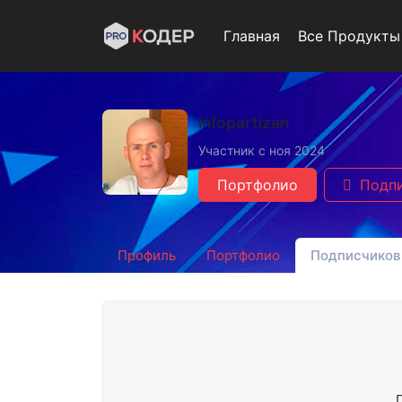
Главная
Все Продукты
infopartizan
Участник с ноя 2024
Портфолио
Подп
Профиль
Портфолио
Подписчиков 